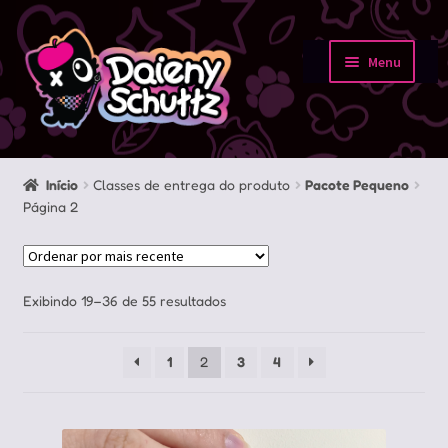
Pular
Pular
para
para
Menu
navegação
o
Início
conteúdo
Loja
Início
Classes de entrega do produto
Pacote Pequeno
Página 2
Minha conta
Sobre
Classificado
Exibindo 19–36 de 55 resultados
Portfolio
por
mais
1
2
3
4
recente
Contato