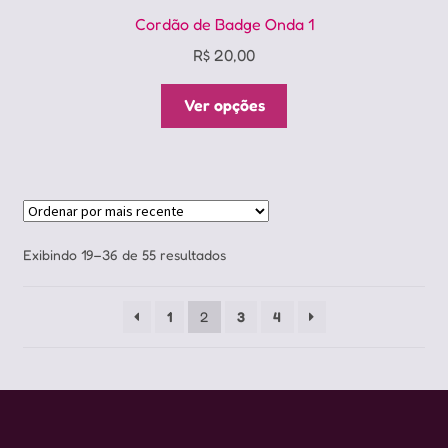
Cordão de Badge Onda 1
R$
20,00
Este
Ver opções
produto
tem
várias
variantes.
As
opções
Classificado
Exibindo 19–36 de 55 resultados
podem
por
ser
mais
1
2
3
4
escolhidas
recente
na
página
do
produto