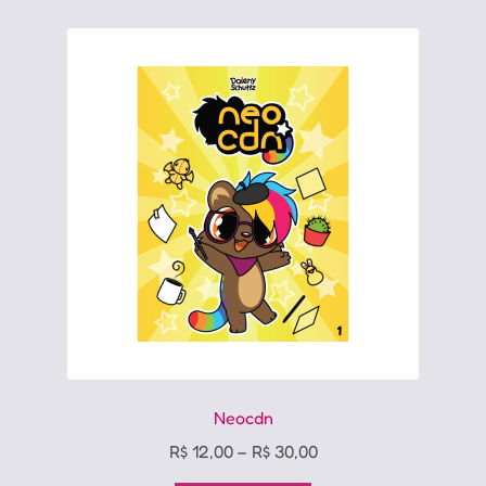
variantes.
As
opções
podem
ser
escolhidas
na
página
do
produto
Neocdn
Price
R$
12,00
–
R$
30,00
range: