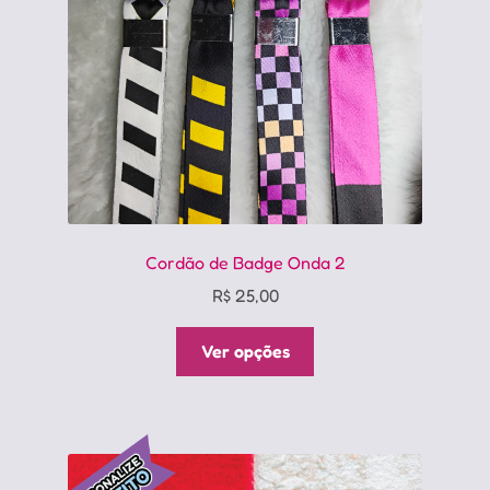
Cordão de Badge Onda 2
R$
25,00
Este
Ver opções
produto
tem
várias
variantes.
As