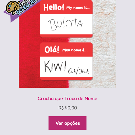
opções
podem
ser
escolhidas
na
página
do
produto
Crachá que Troca de Nome
R$
40,00
Este
Ver opções
produto
tem