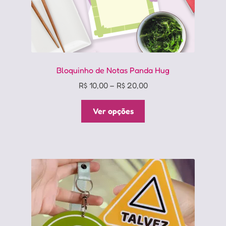
Bloquinho de Notas Panda Hug
Price
R$
10,00
–
R$
20,00
range:
Este
R$ 10,00
Ver opções
produto
through
tem
R$ 20,00
várias
variantes.
As
opções
podem
ser
escolhidas