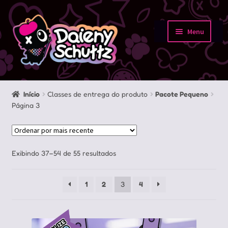
Pular
Pular
para
para
Menu
navegação
o
Início
conteúdo
Loja
Início
Classes de entrega do produto
Pacote Pequeno
Página 3
Minha conta
Sobre
Classificado
Exibindo 37–54 de 55 resultados
Portfolio
por
mais
1
2
3
4
recente
Contato