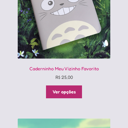
escolhidas
na
página
do
produto
Caderninho Meu Vizinho Favorito
R$
25,00
Este
Ver opções
produto
tem
várias
variantes.
As