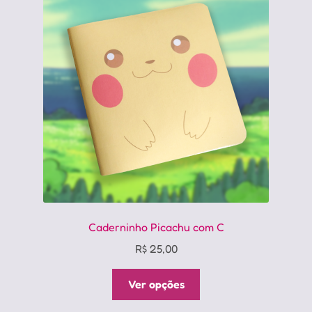
opções
podem
ser
escolhidas
na
página
do
produto
Caderninho Picachu com C
R$
25,00
Este
Ver opções
produto
tem