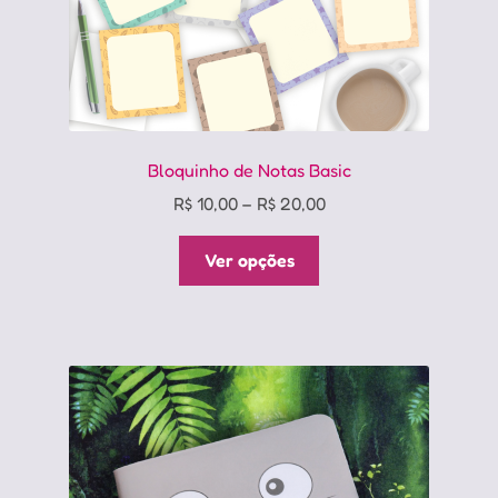
produto
Bloquinho de Notas Basic
Price
R$
10,00
–
R$
20,00
range:
Este
R$ 10,00
Ver opções
produto
through
tem
R$ 20,00
várias
variantes.
As
opções
podem
ser