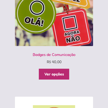
na
página
do
produto
Badges de Comunicação
R$
40,00
Este
Ver opções
produto
tem
várias
variantes.
As
opções