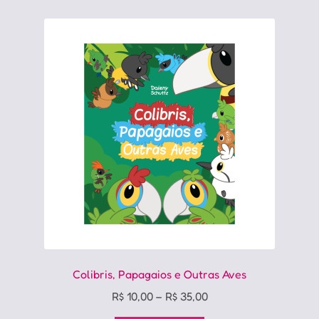
variantes.
As
opções
podem
ser
escolhidas
na
página
do
produto
Colibris, Papagaios e Outras Aves
Price
R$
10,00
–
R$
35,00
range: