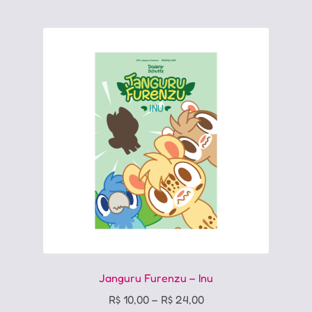
várias
variantes.
As
opções
podem
ser
escolhidas
na
página
do
produto
Janguru Furenzu – Inu
Price
R$
10,00
–
R$
24,00