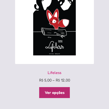
podem
ser
escolhidas
na
página
do
produto
Lifeless
Price
R$
5,00
–
R$
12,00
range:
Este
R$ 5,00
Ver opções
produto
through
tem
R$ 12,00
várias