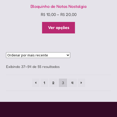
Bloquinho de Notas Nostalgia
Price
R$
10,00
–
R$
20,00
range:
Este
R$ 10,00
Ver opções
produto
through
tem
R$ 20,00
várias
variantes.
As
opções
Classificado
Exibindo 37–54 de 55 resultados
podem
por
ser
mais
1
2
3
4
escolhidas
recente
na
página
do
produto