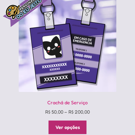
Crachá de Serviço
Price
R$
50,00
–
R$
200,00
range:
Este
R$ 50,00
Ver opções
produto
through