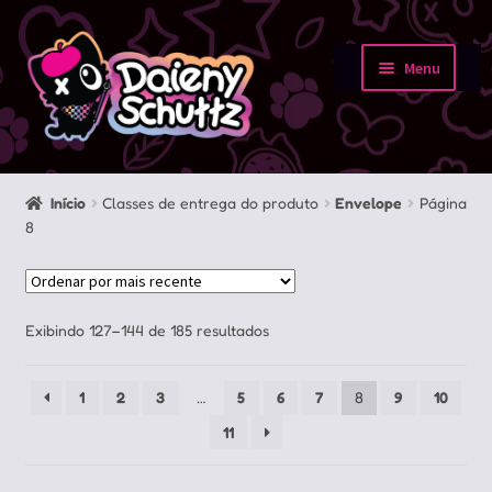
Pular
Pular
para
para
Menu
navegação
o
Início
conteúdo
Loja
Início
Classes de entrega do produto
Envelope
Página
8
Minha conta
Sobre
Classificado
Exibindo 127–144 de 185 resultados
Portfolio
por
mais
1
2
3
…
5
6
7
8
9
10
recente
Contato
11