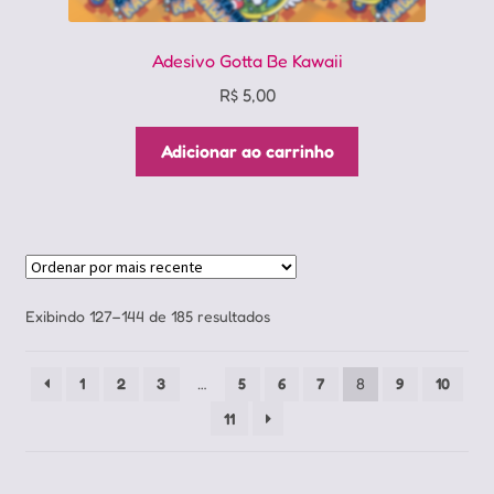
Adesivo Gotta Be Kawaii
R$
5,00
Adicionar ao carrinho
Classificado
Exibindo 127–144 de 185 resultados
por
mais
1
2
3
…
5
6
7
8
9
10
recente
11