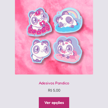
Adesivos Pandico
R$
5,00
Este
Ver opções
produto