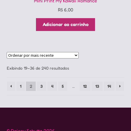
Mini Print My Kawaii Romance
R$
6,00
Adicionar ao carrinho
Classificado
Exibindo 19–36 de 240 resultados
por
mais
1
2
3
4
5
…
12
13
14
recente
© Daieny Schuttz 2026