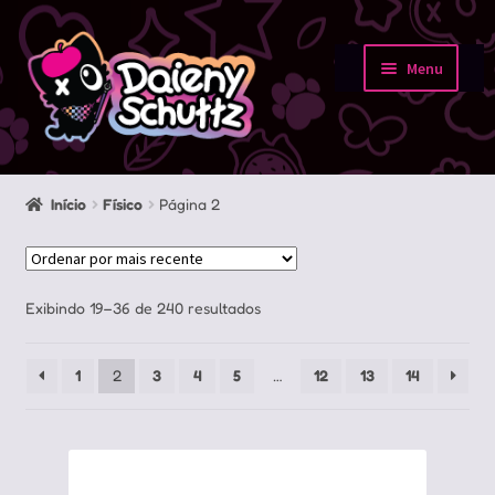
Pular
Pular
para
para
Menu
navegação
o
Início
conteúdo
Loja
Início
Físico
Página 2
Minha conta
Sobre
Classificado
Exibindo 19–36 de 240 resultados
por
Portfolio
mais
1
2
3
4
5
…
12
13
14
recente
Contato