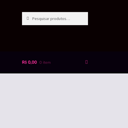
Pesquisar
Pesquisar
por:
R$
0,00
0 item