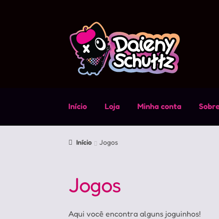
Pular
Pular
para
para
navegação
o
conteúdo
Início
Loja
Minha conta
Sobr
Início
Jogos
Jogos
Aqui você encontra alguns joguinhos!