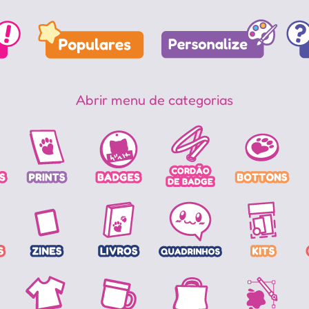
Abrir menu de categorias