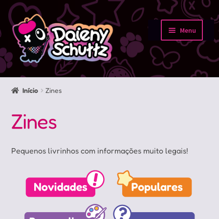
Pular
Pular
para
para
Menu
navegação
o
Início
conteúdo
Loja
Início
Zines
Minha conta
Zines
Sobre
Pequenos livrinhos com informações muito legais!
Portfolio
Contato