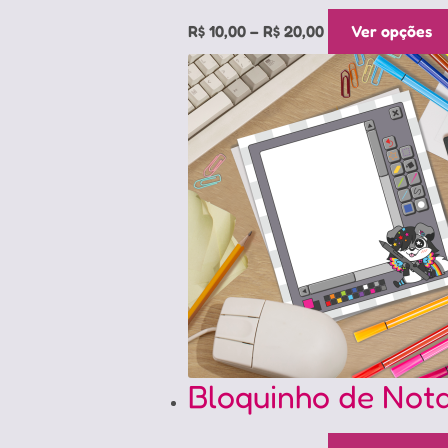
Price
R$
10,00
–
R$
20,00
Ver opções
range:
R$ 10,00
through
R$ 20,00
Bloquinho de Not
Price