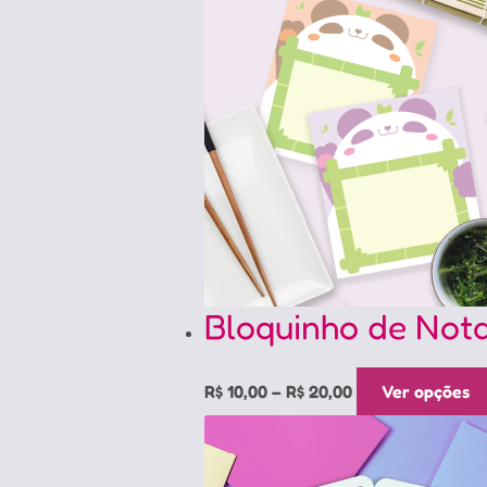
R$ 20,00
Bloquinho de Not
Price
R$
10,00
–
R$
20,00
Ver opções
range:
R$ 10,00
through