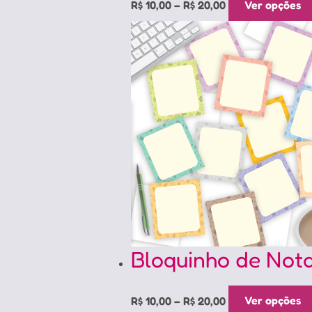
R$
10,00
–
R$
20,00
Ver opções
range:
R$ 10,00
through
R$ 20,00
Bloquinho de Nota
Price
R$
10,00
–
R$
20,00
Ver opções
range: