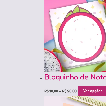
through
R$ 20,00
Bloquinho de Nota
Price
R$
10,00
–
R$
20,00
Ver opções
range:
R$ 10,00
through