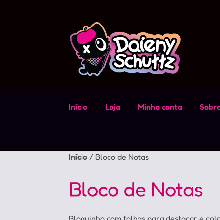
Pular
Pular
para
para
navegação
o
conteúdo
Início
Loja
Minha conta
Sobr
Início
/
Bloco de Notas
Bloco de Notas
Bloquinho com folhas para destacar e col