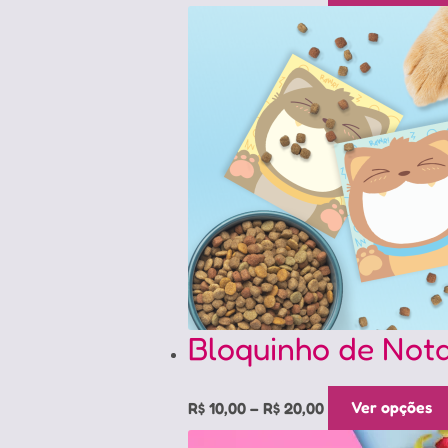
R$ 10,00
through
R$ 20,00
Bloquinho de Not
Price
R$
10,00
–
R$
20,00
Ver opções
range:
R$ 10,00