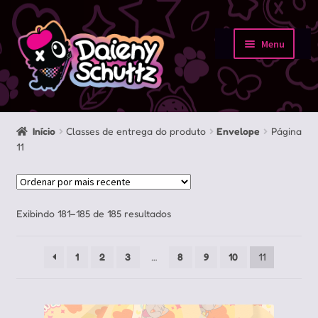
Pular
Pular
para
para
Menu
navegação
o
Início
conteúdo
Loja
Início
Classes de entrega do produto
Envelope
Página
11
Minha conta
Sobre
Classificado
Exibindo 181–185 de 185 resultados
Portfolio
por
mais
1
2
3
…
8
9
10
11
recente
Contato