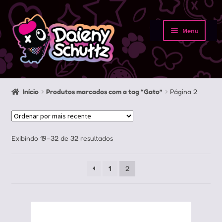
Pular
Pular
para
para
Menu
navegação
o
Início
conteúdo
Loja
Início
Produtos marcados com a tag “Gato”
Página 2
Minha conta
Sobre
Classificado
Exibindo 19–32 de 32 resultados
por
Portfolio
mais
1
2
recente
Contato