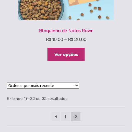
Bloquinho de Notas Rawr
Price
R$
10,00
–
R$
20,00
range:
Este
R$ 10,00
Ver opções
produto
through
tem
R$ 20,00
várias
variantes.
As
opções
Classificado
Exibindo 19–32 de 32 resultados
podem
por
ser
mais
1
2
escolhidas
recente
na