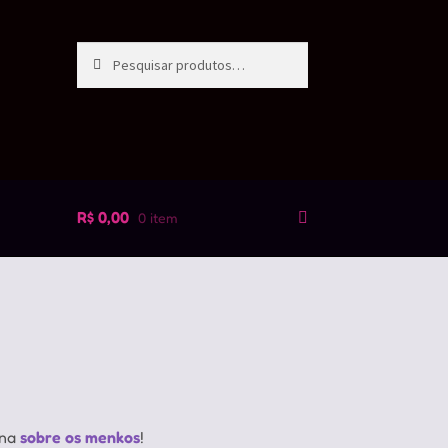
Pesquisar
Pesquisar
por:
R$
0,00
0 item
ina
sobre os menkos
!