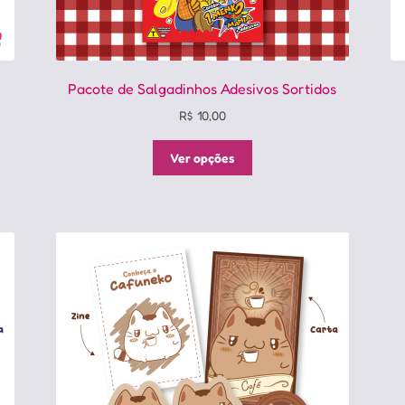
Pacote de Salgadinhos Adesivos Sortidos
R$
10,00
Este
Ver opções
produto
tem
várias
variantes.
As
opções
podem
ser
escolhidas
na
página
do