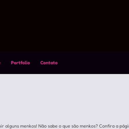
e
Portfolio
Contato
uir alguns menkos! Não sabe o que são menkos? Confira a pág